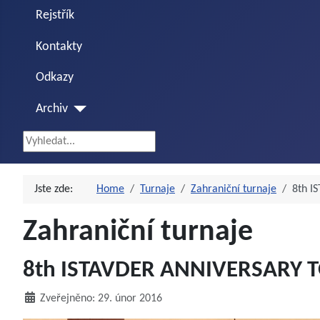
Rejstřík
Kontakty
Odkazy
Archiv
Vyhledávání...
Jste zde:
Home
Turnaje
Zahraniční turnaje
8th I
Zahraniční turnaje
8th ISTAVDER ANNIVERSARY 
Zveřejněno: 29. únor 2016