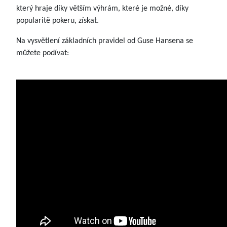
který hraje díky větším výhrám, které je možné, díky
popularitě pokeru, získat.
Na vysvětlení základních pravidel od Guse Hansena se
můžete podívat: