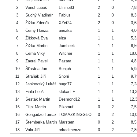
2
Vencl Luboš
Elnino83
2
0
7,9
3
Suchý Vladimír
Fabius
2
0
8,3
4
Žižka Zdeněk
XZet24
2
0
3,6
5
Černý Honza
anezka
1
1
4,0
6
Žižková Eva
elza
1
1
5,3
7
Žižka Martin
Jumbeek
1
1
6,5
8
Černá Viky
Witcher
1
1
18,
9
Zaoral Pavel
Pazara
1
1
4,8
10
Šťastna Jan
Benjo5
1
1
5,9
11
Straňák Jiří
Snorri
1
1
9,7
12
Jankovský Lukáš
hugo77
1
1
7,2
13
Fiala Leoš
klokanLF
1
1
13,
14
Šesták Martin
Desmond12
1
1
12,
15
Filipi Martin
Pikomuf
0
2
7,5
16
Gongadze Tamaz
TOMAZKINGGEO
0
2
10,
17
Štemberka Martin
Marstem
0
2
8,5
18
Vala Jiří
orkadimenza
0
2
7,8