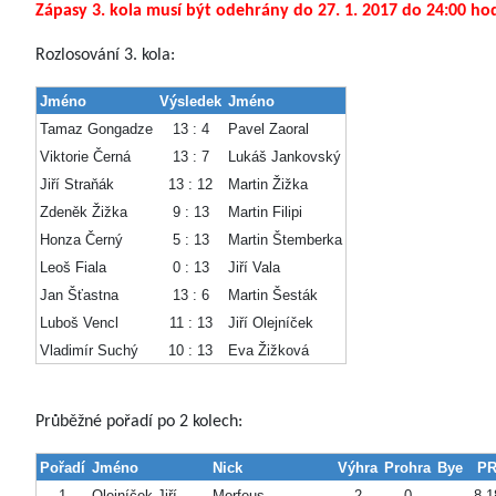
Zápasy 3. kola musí být odehrány do 27. 1. 2017 do 24:00 ho
Rozlosování 3. kola:
Jméno
Výsledek
Jméno
Tamaz Gongadze
13 : 4
Pavel Zaoral
Viktorie Černá
13 : 7
Lukáš Jankovský
Jiří Straňák
13 : 12
Martin Žižka
Zdeněk Žižka
9 : 13
Martin Filipi
Honza Černý
5 : 13
Martin Štemberka
Leoš Fiala
0 : 13
Jiří Vala
Jan Šťastna
13 : 6
Martin Šesták
Luboš Vencl
11 : 13
Jiří Olejníček
Vladimír Suchý
10 : 13
Eva Žižková
Průběžné pořadí po 2 kolech:
Pořadí
Jméno
Nick
Výhra
Prohra
Bye
P
1
Olejníček Jiří
Morfeus
2
0
8,1