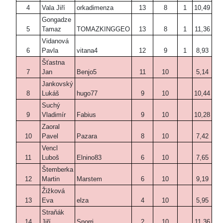
4
Vala Jiří
orkadimenza
13
8
1
10,49
Gongadze
5
Tamaz
TOMAZKINGGEO
13
8
1
11,36
Vidanová
6
Pavla
vitana4
12
9
1
8,93
Šťastna
7
Jan
Benjo5
11
10
5,14
Jankovský
8
Lukáš
hugo77
9
10
10,44
Suchý
9
Vladimír
Fabius
9
10
10,28
Zaoral
10
Pavel
Pazara
8
10
7,42
Vencl
11
Luboš
Elnino83
6
10
7,65
Štemberka
12
Martin
Marstem
6
10
9,19
Žižková
13
Eva
elza
4
10
5,95
Straňák
14
Jiří
Snorri
2
10
11,36