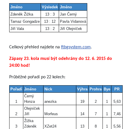
Jméno
Výsledek
Jméno
Zdeněk Žižka
13 : 3
Jan Černý
Tamaz Gongadze
13 : 12
Pavla Vidanová
Jiří Vala
13 : 2
Jiří Olejníček
Celkový přehled najdete na
ftbgsystem.com
.
Zápasy 23. kola musí být odehrány do 12. 6. 2015 do
24:00 hod!
Průběžné pořadí po 22 kolech:
Pořadí
Jméno
Nick
Výhra
Prohra
Bye
PR
Černý
1
Honza
anezka
19
2
1
5,63
Olejníček
2
Jiří
Morfeus
14
7
1
7,46
Žižka
3
Zdeněk
XZet24
13
8
1
5,56